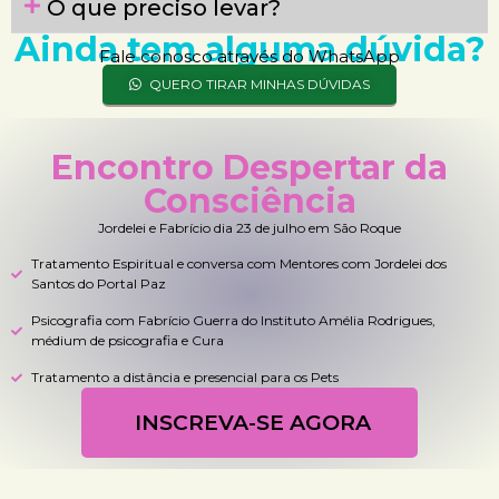
O que preciso levar?
Ainda tem alguma dúvida?
Fale conosco através do WhatsApp
QUERO TIRAR MINHAS DÚVIDAS
Encontro Despertar da
Consciência
Jordelei e Fabrício dia 23 de julho em São Roque
Tratamento Espiritual e conversa com Mentores com Jordelei dos
Santos do Portal Paz
Psicografia com Fabrício Guerra do Instituto Amélia Rodrigues,
médium de psicografia e Cura
Tratamento a distância e presencial para os Pets
INSCREVA-SE AGORA