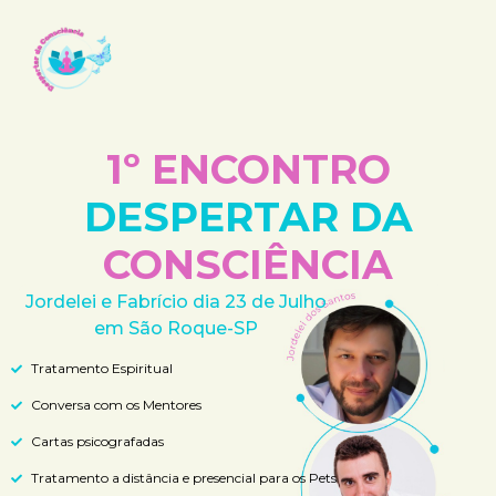
1º ENCONTRO
DESPERTAR DA
CONSCIÊNCIA
Jordelei e Fabrício dia 23 de Julho
em São Roque-SP
Tratamento Espiritual
Conversa com os Mentores
Cartas psicografadas
Tratamento a distância e presencial para os Pets